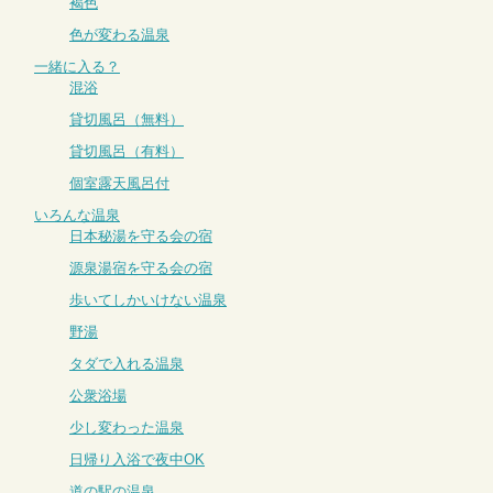
褐色
色が変わる温泉
一緒に入る？
混浴
貸切風呂（無料）
貸切風呂（有料）
個室露天風呂付
いろんな温泉
日本秘湯を守る会の宿
源泉湯宿を守る会の宿
歩いてしかいけない温泉
野湯
タダで入れる温泉
公衆浴場
少し変わった温泉
日帰り入浴で夜中OK
道の駅の温泉