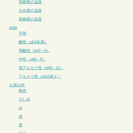
宮崎県の温泉
大分県の温泉
長崎県の温泉
ph別
不明
酸性（ph3未満）
弱酸性（ph3～6）
中性（ph6～8）
弱アルカリ性（ph8～11）
アルカリ性（ph11超え）
お湯の色
無色
少し白
白
緑
黒