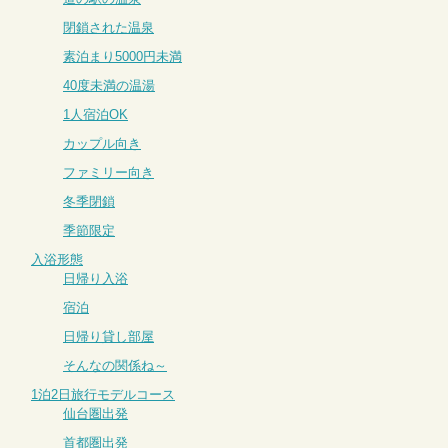
閉鎖された温泉
素泊まり5000円未満
40度未満の温湯
1人宿泊OK
カップル向き
ファミリー向き
冬季閉鎖
季節限定
入浴形態
日帰り入浴
宿泊
日帰り貸し部屋
そんなの関係ね～
1泊2日旅行モデルコース
仙台圏出発
首都圏出発