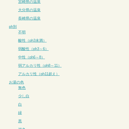
宮崎県の温泉
大分県の温泉
長崎県の温泉
ph別
不明
酸性（ph3未満）
弱酸性（ph3～6）
中性（ph6～8）
弱アルカリ性（ph8～11）
アルカリ性（ph11超え）
お湯の色
無色
少し白
白
緑
黒