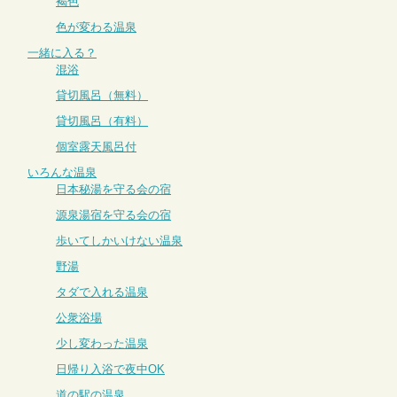
褐色
色が変わる温泉
一緒に入る？
混浴
貸切風呂（無料）
貸切風呂（有料）
個室露天風呂付
いろんな温泉
日本秘湯を守る会の宿
源泉湯宿を守る会の宿
歩いてしかいけない温泉
野湯
タダで入れる温泉
公衆浴場
少し変わった温泉
日帰り入浴で夜中OK
道の駅の温泉