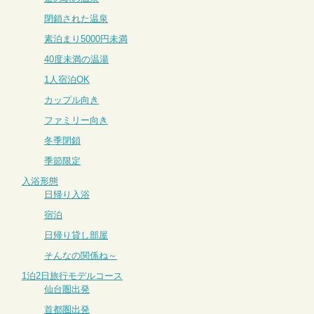
閉鎖された温泉
素泊まり5000円未満
40度未満の温湯
1人宿泊OK
カップル向き
ファミリー向き
冬季閉鎖
季節限定
入浴形態
日帰り入浴
宿泊
日帰り貸し部屋
そんなの関係ね～
1泊2日旅行モデルコース
仙台圏出発
首都圏出発