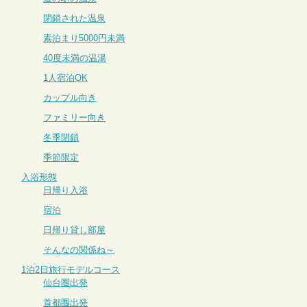
閉鎖された温泉
素泊まり5000円未満
40度未満の温湯
1人宿泊OK
カップル向き
ファミリー向き
冬季閉鎖
季節限定
入浴形態
日帰り入浴
宿泊
日帰り貸し部屋
そんなの関係ね～
1泊2日旅行モデルコース
仙台圏出発
首都圏出発