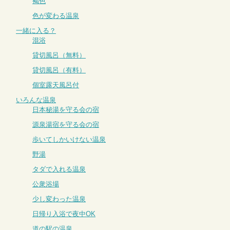
褐色
色が変わる温泉
一緒に入る？
混浴
貸切風呂（無料）
貸切風呂（有料）
個室露天風呂付
いろんな温泉
日本秘湯を守る会の宿
源泉湯宿を守る会の宿
歩いてしかいけない温泉
野湯
タダで入れる温泉
公衆浴場
少し変わった温泉
日帰り入浴で夜中OK
道の駅の温泉