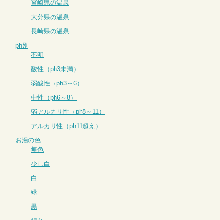
宮崎県の温泉
大分県の温泉
長崎県の温泉
ph別
不明
酸性（ph3未満）
弱酸性（ph3～6）
中性（ph6～8）
弱アルカリ性（ph8～11）
アルカリ性（ph11超え）
お湯の色
無色
少し白
白
緑
黒