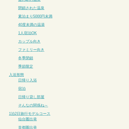
閉鎖された温泉
素泊まり5000円未満
40度未満の温湯
1人宿泊OK
カップル向き
ファミリー向き
冬季閉鎖
季節限定
入浴形態
日帰り入浴
宿泊
日帰り貸し部屋
そんなの関係ね～
1泊2日旅行モデルコース
仙台圏出発
首都圏出発