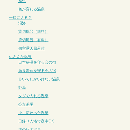
褐色
色が変わる温泉
一緒に入る？
混浴
貸切風呂（無料）
貸切風呂（有料）
個室露天風呂付
いろんな温泉
日本秘湯を守る会の宿
源泉湯宿を守る会の宿
歩いてしかいけない温泉
野湯
タダで入れる温泉
公衆浴場
少し変わった温泉
日帰り入浴で夜中OK
道の駅の温泉