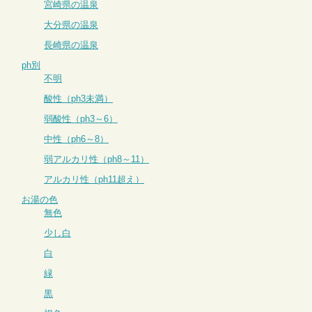
宮崎県の温泉
大分県の温泉
長崎県の温泉
ph別
不明
酸性（ph3未満）
弱酸性（ph3～6）
中性（ph6～8）
弱アルカリ性（ph8～11）
アルカリ性（ph11超え）
お湯の色
無色
少し白
白
緑
黒