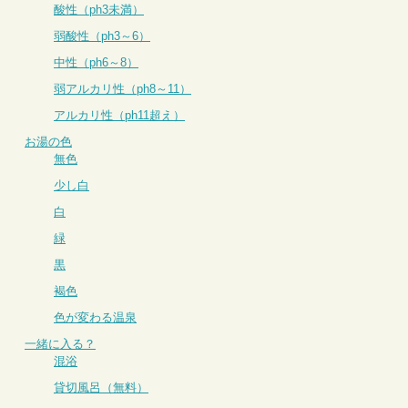
酸性（ph3未満）
弱酸性（ph3～6）
中性（ph6～8）
弱アルカリ性（ph8～11）
アルカリ性（ph11超え）
お湯の色
無色
少し白
白
緑
黒
褐色
色が変わる温泉
一緒に入る？
混浴
貸切風呂（無料）