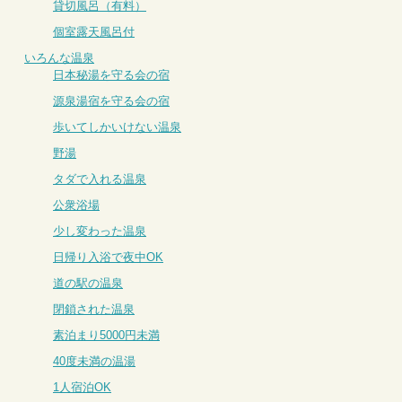
貸切風呂（有料）
個室露天風呂付
いろんな温泉
日本秘湯を守る会の宿
源泉湯宿を守る会の宿
歩いてしかいけない温泉
野湯
タダで入れる温泉
公衆浴場
少し変わった温泉
日帰り入浴で夜中OK
道の駅の温泉
閉鎖された温泉
素泊まり5000円未満
40度未満の温湯
1人宿泊OK