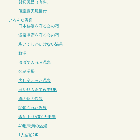
貸切風呂（有料）
個室露天風呂付
いろんな温泉
日本秘湯を守る会の宿
源泉湯宿を守る会の宿
歩いてしかいけない温泉
野湯
タダで入れる温泉
公衆浴場
少し変わった温泉
日帰り入浴で夜中OK
道の駅の温泉
閉鎖された温泉
素泊まり5000円未満
40度未満の温湯
1人宿泊OK