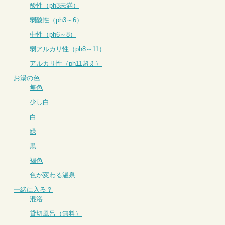
酸性（ph3未満）
弱酸性（ph3～6）
中性（ph6～8）
弱アルカリ性（ph8～11）
アルカリ性（ph11超え）
お湯の色
無色
少し白
白
緑
黒
褐色
色が変わる温泉
一緒に入る？
混浴
貸切風呂（無料）