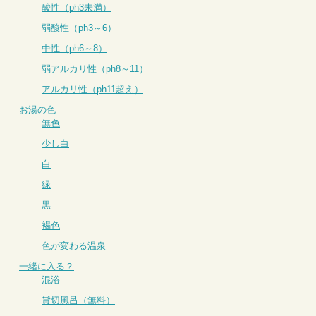
酸性（ph3未満）
弱酸性（ph3～6）
中性（ph6～8）
弱アルカリ性（ph8～11）
アルカリ性（ph11超え）
お湯の色
無色
少し白
白
緑
黒
褐色
色が変わる温泉
一緒に入る？
混浴
貸切風呂（無料）