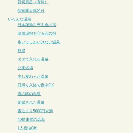
貸切風呂（有料）
個室露天風呂付
いろんな温泉
日本秘湯を守る会の宿
源泉湯宿を守る会の宿
歩いてしかいけない温泉
野湯
タダで入れる温泉
公衆浴場
少し変わった温泉
日帰り入浴で夜中OK
道の駅の温泉
閉鎖された温泉
素泊まり5000円未満
40度未満の温湯
1人宿泊OK