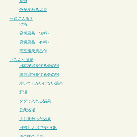
褐色
色が変わる温泉
一緒に入る？
混浴
貸切風呂（無料）
貸切風呂（有料）
個室露天風呂付
いろんな温泉
日本秘湯を守る会の宿
源泉湯宿を守る会の宿
歩いてしかいけない温泉
野湯
タダで入れる温泉
公衆浴場
少し変わった温泉
日帰り入浴で夜中OK
道の駅の温泉