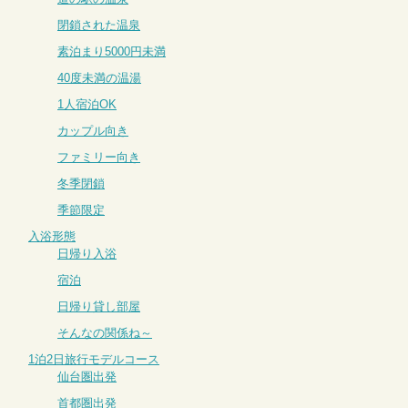
閉鎖された温泉
素泊まり5000円未満
40度未満の温湯
1人宿泊OK
カップル向き
ファミリー向き
冬季閉鎖
季節限定
入浴形態
日帰り入浴
宿泊
日帰り貸し部屋
そんなの関係ね～
1泊2日旅行モデルコース
仙台圏出発
首都圏出発