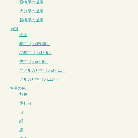
宮崎県の温泉
大分県の温泉
長崎県の温泉
ph別
不明
酸性（ph3未満）
弱酸性（ph3～6）
中性（ph6～8）
弱アルカリ性（ph8～11）
アルカリ性（ph11超え）
お湯の色
無色
少し白
白
緑
黒