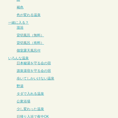
褐色
色が変わる温泉
一緒に入る？
混浴
貸切風呂（無料）
貸切風呂（有料）
個室露天風呂付
いろんな温泉
日本秘湯を守る会の宿
源泉湯宿を守る会の宿
歩いてしかいけない温泉
野湯
タダで入れる温泉
公衆浴場
少し変わった温泉
日帰り入浴で夜中OK