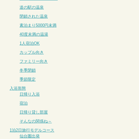
道の駅の温泉
閉鎖された温泉
素泊まり5000円未満
40度未満の温湯
1人宿泊OK
カップル向き
ファミリー向き
冬季閉鎖
季節限定
入浴形態
日帰り入浴
宿泊
日帰り貸し部屋
そんなの関係ね～
1泊2日旅行モデルコース
仙台圏出発