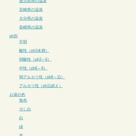
鹿児島県の温泉
宮崎県の温泉
大分県の温泉
長崎県の温泉
ph別
不明
酸性（ph3未満）
弱酸性（ph3～6）
中性（ph6～8）
弱アルカリ性（ph8～11）
アルカリ性（ph11超え）
お湯の色
無色
少し白
白
緑
黒