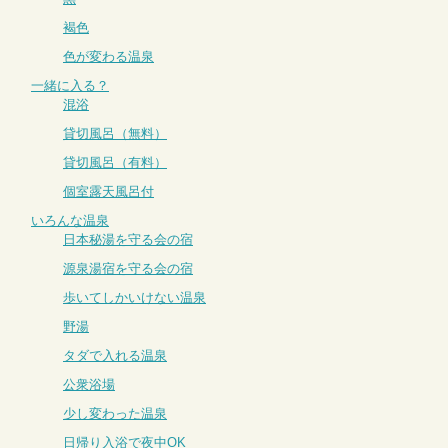
褐色
色が変わる温泉
一緒に入る？
混浴
貸切風呂（無料）
貸切風呂（有料）
個室露天風呂付
いろんな温泉
日本秘湯を守る会の宿
源泉湯宿を守る会の宿
歩いてしかいけない温泉
野湯
タダで入れる温泉
公衆浴場
少し変わった温泉
日帰り入浴で夜中OK