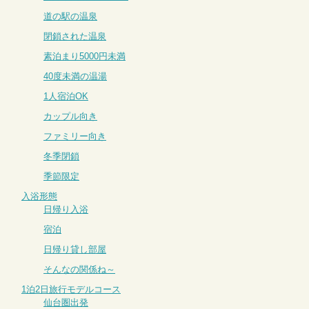
道の駅の温泉
閉鎖された温泉
素泊まり5000円未満
40度未満の温湯
1人宿泊OK
カップル向き
ファミリー向き
冬季閉鎖
季節限定
入浴形態
日帰り入浴
宿泊
日帰り貸し部屋
そんなの関係ね～
1泊2日旅行モデルコース
仙台圏出発