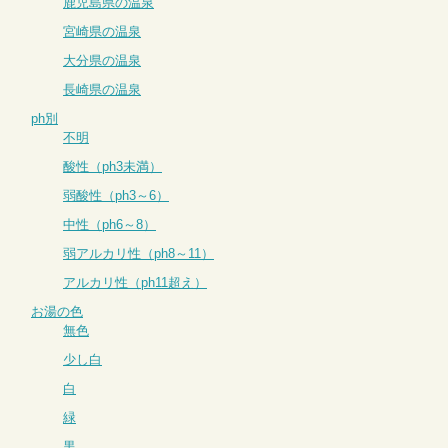
鹿児島県の温泉
宮崎県の温泉
大分県の温泉
長崎県の温泉
ph別
不明
酸性（ph3未満）
弱酸性（ph3～6）
中性（ph6～8）
弱アルカリ性（ph8～11）
アルカリ性（ph11超え）
お湯の色
無色
少し白
白
緑
黒