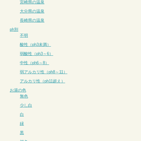
宮崎県の温泉
大分県の温泉
長崎県の温泉
ph別
不明
酸性（ph3未満）
弱酸性（ph3～6）
中性（ph6～8）
弱アルカリ性（ph8～11）
アルカリ性（ph11超え）
お湯の色
無色
少し白
白
緑
黒