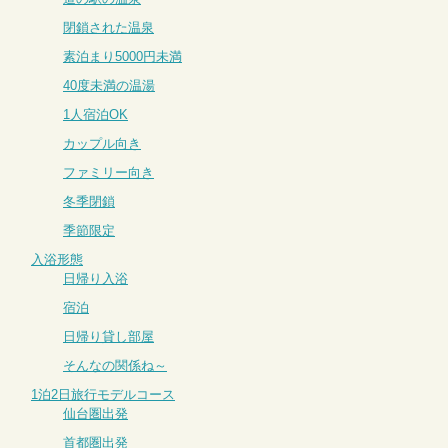
閉鎖された温泉
素泊まり5000円未満
40度未満の温湯
1人宿泊OK
カップル向き
ファミリー向き
冬季閉鎖
季節限定
入浴形態
日帰り入浴
宿泊
日帰り貸し部屋
そんなの関係ね～
1泊2日旅行モデルコース
仙台圏出発
首都圏出発