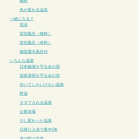
褐色
色が変わる温泉
一緒に入る？
混浴
貸切風呂（無料）
貸切風呂（有料）
個室露天風呂付
いろんな温泉
日本秘湯を守る会の宿
源泉湯宿を守る会の宿
歩いてしかいけない温泉
野湯
タダで入れる温泉
公衆浴場
少し変わった温泉
日帰り入浴で夜中OK
道の駅の温泉