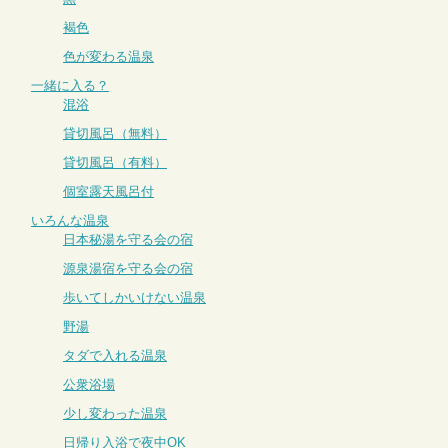
褐色
色が変わる温泉
一緒に入る？
混浴
貸切風呂（無料）
貸切風呂（有料）
個室露天風呂付
いろんな温泉
日本秘湯を守る会の宿
源泉湯宿を守る会の宿
歩いてしかいけない温泉
野湯
タダで入れる温泉
公衆浴場
少し変わった温泉
日帰り入浴で夜中OK