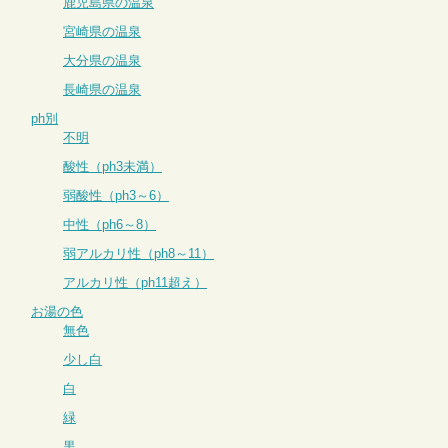
鹿児島県の温泉
宮崎県の温泉
大分県の温泉
長崎県の温泉
ph別
不明
酸性（ph3未満）
弱酸性（ph3～6）
中性（ph6～8）
弱アルカリ性（ph8～11）
アルカリ性（ph11超え）
お湯の色
無色
少し白
白
緑
黒