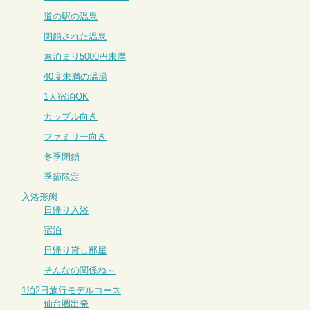
道の駅の温泉
閉鎖された温泉
素泊まり5000円未満
40度未満の温湯
1人宿泊OK
カップル向き
ファミリー向き
冬季閉鎖
季節限定
入浴形態
日帰り入浴
宿泊
日帰り貸し部屋
そんなの関係ね～
1泊2日旅行モデルコース
仙台圏出発