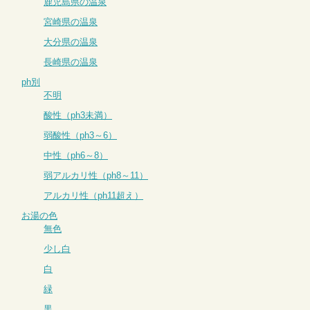
鹿児島県の温泉
宮崎県の温泉
大分県の温泉
長崎県の温泉
ph別
不明
酸性（ph3未満）
弱酸性（ph3～6）
中性（ph6～8）
弱アルカリ性（ph8～11）
アルカリ性（ph11超え）
お湯の色
無色
少し白
白
緑
黒