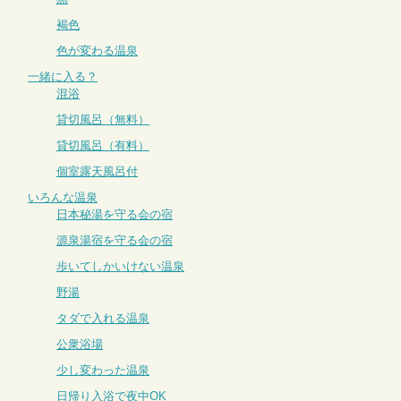
褐色
色が変わる温泉
一緒に入る？
混浴
貸切風呂（無料）
貸切風呂（有料）
個室露天風呂付
いろんな温泉
日本秘湯を守る会の宿
源泉湯宿を守る会の宿
歩いてしかいけない温泉
野湯
タダで入れる温泉
公衆浴場
少し変わった温泉
日帰り入浴で夜中OK