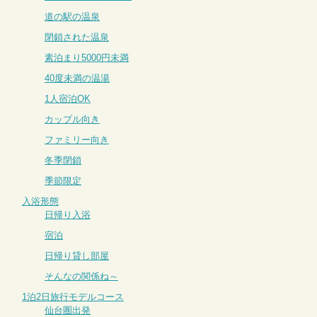
道の駅の温泉
閉鎖された温泉
素泊まり5000円未満
40度未満の温湯
1人宿泊OK
カップル向き
ファミリー向き
冬季閉鎖
季節限定
入浴形態
日帰り入浴
宿泊
日帰り貸し部屋
そんなの関係ね～
1泊2日旅行モデルコース
仙台圏出発