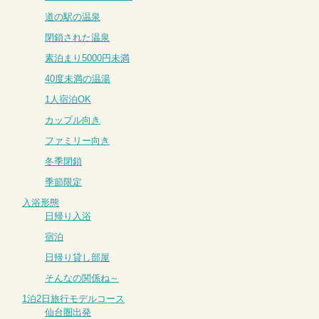
道の駅の温泉
閉鎖された温泉
素泊まり5000円未満
40度未満の温湯
1人宿泊OK
カップル向き
ファミリー向き
冬季閉鎖
季節限定
入浴形態
日帰り入浴
宿泊
日帰り貸し部屋
そんなの関係ね～
1泊2日旅行モデルコース
仙台圏出発