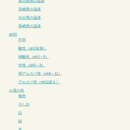
鹿児島県の温泉
宮崎県の温泉
大分県の温泉
長崎県の温泉
ph別
不明
酸性（ph3未満）
弱酸性（ph3～6）
中性（ph6～8）
弱アルカリ性（ph8～11）
アルカリ性（ph11超え）
お湯の色
無色
少し白
白
緑
黒