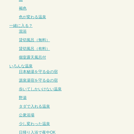
褐色
色が変わる温泉
一緒に入る？
混浴
貸切風呂（無料）
貸切風呂（有料）
個室露天風呂付
いろんな温泉
日本秘湯を守る会の宿
源泉湯宿を守る会の宿
歩いてしかいけない温泉
野湯
タダで入れる温泉
公衆浴場
少し変わった温泉
日帰り入浴で夜中OK