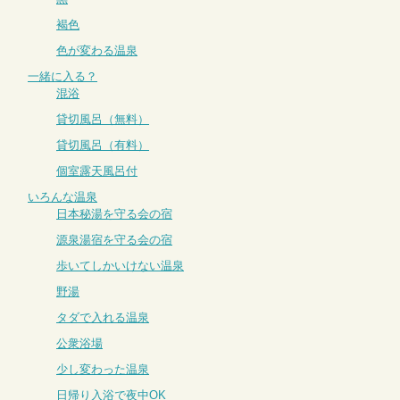
褐色
色が変わる温泉
一緒に入る？
混浴
貸切風呂（無料）
貸切風呂（有料）
個室露天風呂付
いろんな温泉
日本秘湯を守る会の宿
源泉湯宿を守る会の宿
歩いてしかいけない温泉
野湯
タダで入れる温泉
公衆浴場
少し変わった温泉
日帰り入浴で夜中OK