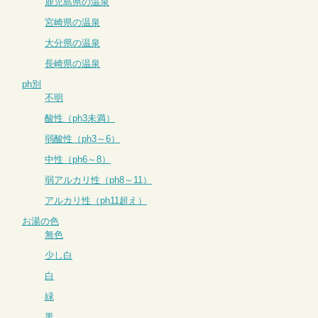
鹿児島県の温泉
宮崎県の温泉
大分県の温泉
長崎県の温泉
ph別
不明
酸性（ph3未満）
弱酸性（ph3～6）
中性（ph6～8）
弱アルカリ性（ph8～11）
アルカリ性（ph11超え）
お湯の色
無色
少し白
白
緑
黒