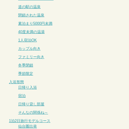
道の駅の温泉
閉鎖された温泉
素泊まり5000円未満
40度未満の温湯
1人宿泊OK
カップル向き
ファミリー向き
冬季閉鎖
季節限定
入浴形態
日帰り入浴
宿泊
日帰り貸し部屋
そんなの関係ね～
1泊2日旅行モデルコース
仙台圏出発