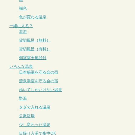
褐色
色が変わる温泉
一緒に入る？
混浴
貸切風呂（無料）
貸切風呂（有料）
個室露天風呂付
いろんな温泉
日本秘湯を守る会の宿
源泉湯宿を守る会の宿
歩いてしかいけない温泉
野湯
タダで入れる温泉
公衆浴場
少し変わった温泉
日帰り入浴で夜中OK