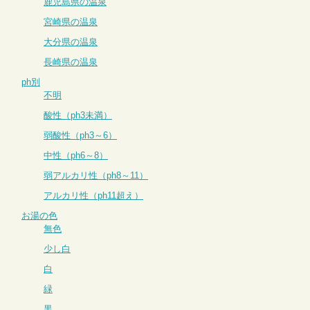
鹿児島県の温泉
宮崎県の温泉
大分県の温泉
長崎県の温泉
ph別
不明
酸性（ph3未満）
弱酸性（ph3～6）
中性（ph6～8）
弱アルカリ性（ph8～11）
アルカリ性（ph11超え）
お湯の色
無色
少し白
白
緑
黒