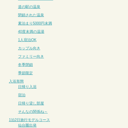
道の駅の温泉
閉鎖された温泉
素泊まり5000円未満
40度未満の温湯
1人宿泊OK
カップル向き
ファミリー向き
冬季閉鎖
季節限定
入浴形態
日帰り入浴
宿泊
日帰り貸し部屋
そんなの関係ね～
1泊2日旅行モデルコース
仙台圏出発