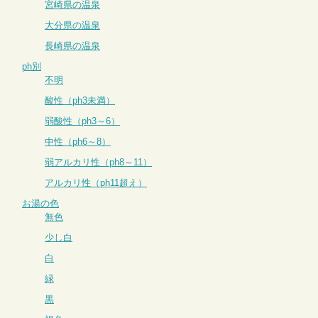
宮崎県の温泉
大分県の温泉
長崎県の温泉
ph別
不明
酸性（ph3未満）
弱酸性（ph3～6）
中性（ph6～8）
弱アルカリ性（ph8～11）
アルカリ性（ph11超え）
お湯の色
無色
少し白
白
緑
黒