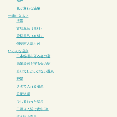
褐色
色が変わる温泉
一緒に入る？
混浴
貸切風呂（無料）
貸切風呂（有料）
個室露天風呂付
いろんな温泉
日本秘湯を守る会の宿
源泉湯宿を守る会の宿
歩いてしかいけない温泉
野湯
タダで入れる温泉
公衆浴場
少し変わった温泉
日帰り入浴で夜中OK
道の駅の温泉