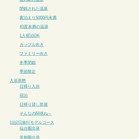
閉鎖された温泉
素泊まり5000円未満
40度未満の温湯
1人宿泊OK
カップル向き
ファミリー向き
冬季閉鎖
季節限定
入浴形態
日帰り入浴
宿泊
日帰り貸し部屋
そんなの関係ね～
1泊2日旅行モデルコース
仙台圏出発
首都圏出発