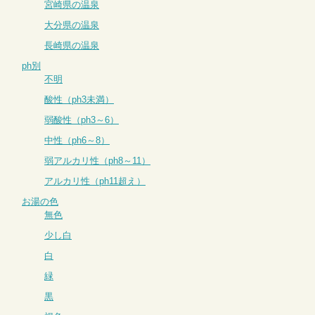
宮崎県の温泉
大分県の温泉
長崎県の温泉
ph別
不明
酸性（ph3未満）
弱酸性（ph3～6）
中性（ph6～8）
弱アルカリ性（ph8～11）
アルカリ性（ph11超え）
お湯の色
無色
少し白
白
緑
黒