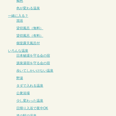
褐色
色が変わる温泉
一緒に入る？
混浴
貸切風呂（無料）
貸切風呂（有料）
個室露天風呂付
いろんな温泉
日本秘湯を守る会の宿
源泉湯宿を守る会の宿
歩いてしかいけない温泉
野湯
タダで入れる温泉
公衆浴場
少し変わった温泉
日帰り入浴で夜中OK
道の駅の温泉