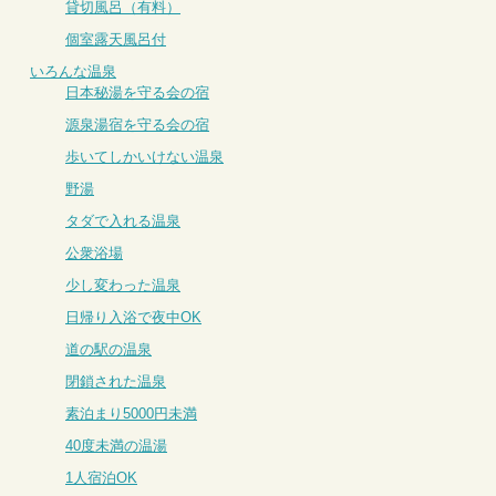
貸切風呂（有料）
個室露天風呂付
いろんな温泉
日本秘湯を守る会の宿
源泉湯宿を守る会の宿
歩いてしかいけない温泉
野湯
タダで入れる温泉
公衆浴場
少し変わった温泉
日帰り入浴で夜中OK
道の駅の温泉
閉鎖された温泉
素泊まり5000円未満
40度未満の温湯
1人宿泊OK