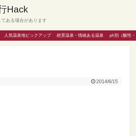
Hack
してある場合があります
人気温泉地ピックアップ
絶景温泉・情緒ある温泉
ph別（酸性
2014/6/15