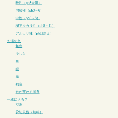
酸性（ph3未満）
弱酸性（ph3～6）
中性（ph6～8）
弱アルカリ性（ph8～11）
アルカリ性（ph11超え）
お湯の色
無色
少し白
白
緑
黒
褐色
色が変わる温泉
一緒に入る？
混浴
貸切風呂（無料）