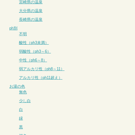
宮崎県の温泉
大分県の温泉
長崎県の温泉
ph別
不明
酸性（ph3未満）
弱酸性（ph3～6）
中性（ph6～8）
弱アルカリ性（ph8～11）
アルカリ性（ph11超え）
お湯の色
無色
少し白
白
緑
黒