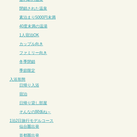
閉鎖された温泉
素泊まり5000円未満
40度未満の温湯
1人宿泊OK
カップル向き
ファミリー向き
冬季閉鎖
季節限定
入浴形態
日帰り入浴
宿泊
日帰り貸し部屋
そんなの関係ね～
1泊2日旅行モデルコース
仙台圏出発
首都圏出発