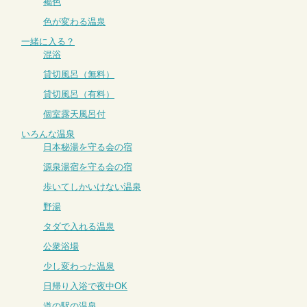
褐色
色が変わる温泉
一緒に入る？
混浴
貸切風呂（無料）
貸切風呂（有料）
個室露天風呂付
いろんな温泉
日本秘湯を守る会の宿
源泉湯宿を守る会の宿
歩いてしかいけない温泉
野湯
タダで入れる温泉
公衆浴場
少し変わった温泉
日帰り入浴で夜中OK
道の駅の温泉