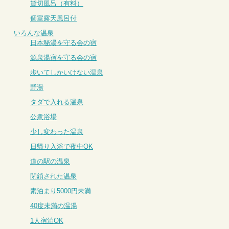
貸切風呂（有料）
個室露天風呂付
いろんな温泉
日本秘湯を守る会の宿
源泉湯宿を守る会の宿
歩いてしかいけない温泉
野湯
タダで入れる温泉
公衆浴場
少し変わった温泉
日帰り入浴で夜中OK
道の駅の温泉
閉鎖された温泉
素泊まり5000円未満
40度未満の温湯
1人宿泊OK