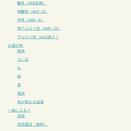
酸性（ph3未満）
弱酸性（ph3～6）
中性（ph6～8）
弱アルカリ性（ph8～11）
アルカリ性（ph11超え）
お湯の色
無色
少し白
白
緑
黒
褐色
色が変わる温泉
一緒に入る？
混浴
貸切風呂（無料）