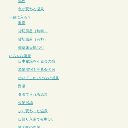
褐色
色が変わる温泉
一緒に入る？
混浴
貸切風呂（無料）
貸切風呂（有料）
個室露天風呂付
いろんな温泉
日本秘湯を守る会の宿
源泉湯宿を守る会の宿
歩いてしかいけない温泉
野湯
タダで入れる温泉
公衆浴場
少し変わった温泉
日帰り入浴で夜中OK
道の駅の温泉