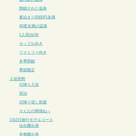
閉鎖された温泉
素泊まり5000円未満
40度未満の温湯
1人宿泊OK
カップル向き
ファミリー向き
冬季閉鎖
季節限定
入浴形態
日帰り入浴
宿泊
日帰り貸し部屋
そんなの関係ね～
1泊2日旅行モデルコース
仙台圏出発
首都圏出発