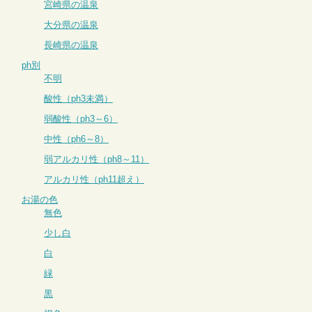
宮崎県の温泉
大分県の温泉
長崎県の温泉
ph別
不明
酸性（ph3未満）
弱酸性（ph3～6）
中性（ph6～8）
弱アルカリ性（ph8～11）
アルカリ性（ph11超え）
お湯の色
無色
少し白
白
緑
黒