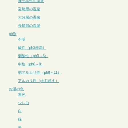
鹿児島県の温泉
宮崎県の温泉
大分県の温泉
長崎県の温泉
ph別
不明
酸性（ph3未満）
弱酸性（ph3～6）
中性（ph6～8）
弱アルカリ性（ph8～11）
アルカリ性（ph11超え）
お湯の色
無色
少し白
白
緑
黒