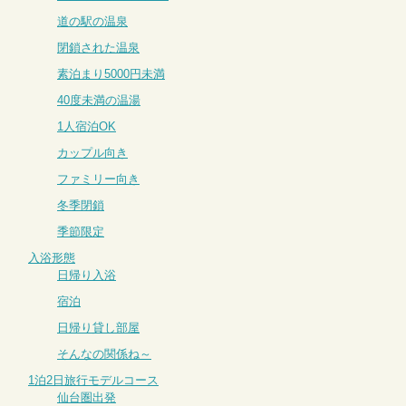
道の駅の温泉
閉鎖された温泉
素泊まり5000円未満
40度未満の温湯
1人宿泊OK
カップル向き
ファミリー向き
冬季閉鎖
季節限定
入浴形態
日帰り入浴
宿泊
日帰り貸し部屋
そんなの関係ね～
1泊2日旅行モデルコース
仙台圏出発