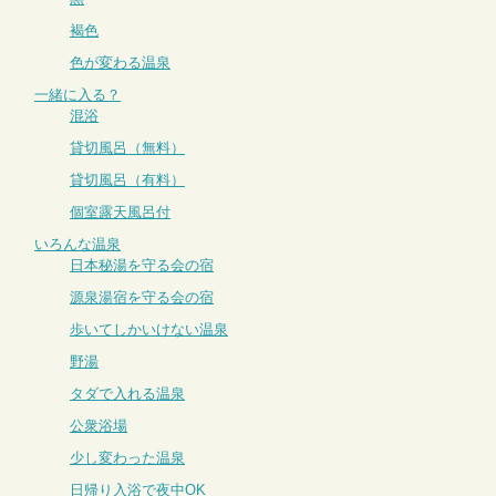
褐色
色が変わる温泉
一緒に入る？
混浴
貸切風呂（無料）
貸切風呂（有料）
個室露天風呂付
いろんな温泉
日本秘湯を守る会の宿
源泉湯宿を守る会の宿
歩いてしかいけない温泉
野湯
タダで入れる温泉
公衆浴場
少し変わった温泉
日帰り入浴で夜中OK