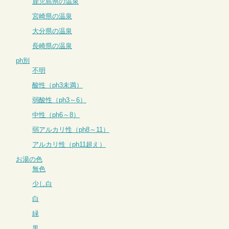
鹿児島県の温泉
宮崎県の温泉
大分県の温泉
長崎県の温泉
ph別
不明
酸性（ph3未満）
弱酸性（ph3～6）
中性（ph6～8）
弱アルカリ性（ph8～11）
アルカリ性（ph11超え）
お湯の色
無色
少し白
白
緑
黒