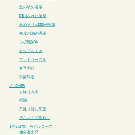
道の駅の温泉
閉鎖された温泉
素泊まり5000円未満
40度未満の温湯
1人宿泊OK
カップル向き
ファミリー向き
冬季閉鎖
季節限定
入浴形態
日帰り入浴
宿泊
日帰り貸し部屋
そんなの関係ね～
1泊2日旅行モデルコース
仙台圏出発