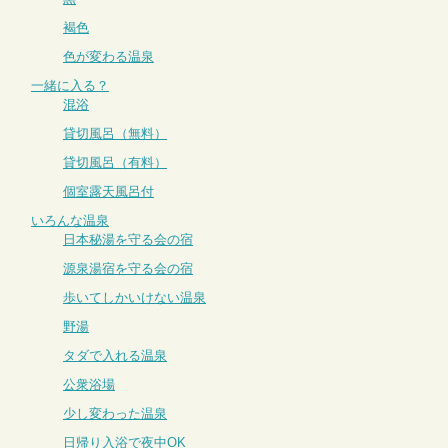
褐色
色が変わる温泉
一緒に入る？
混浴
貸切風呂（無料）
貸切風呂（有料）
個室露天風呂付
いろんな温泉
日本秘湯を守る会の宿
源泉湯宿を守る会の宿
歩いてしかいけない温泉
野湯
タダで入れる温泉
公衆浴場
少し変わった温泉
日帰り入浴で夜中OK