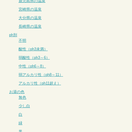
鹿児島県の温泉
宮崎県の温泉
大分県の温泉
長崎県の温泉
ph別
不明
酸性（ph3未満）
弱酸性（ph3～6）
中性（ph6～8）
弱アルカリ性（ph8～11）
アルカリ性（ph11超え）
お湯の色
無色
少し白
白
緑
黒