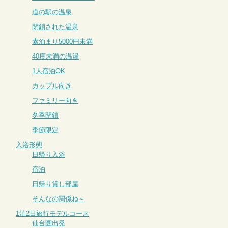
道の駅の温泉
閉鎖された温泉
素泊まり5000円未満
40度未満の温湯
1人宿泊OK
カップル向き
ファミリー向き
冬季閉鎖
季節限定
入浴形態
日帰り入浴
宿泊
日帰り貸し部屋
そんなの関係ね～
1泊2日旅行モデルコース
仙台圏出発