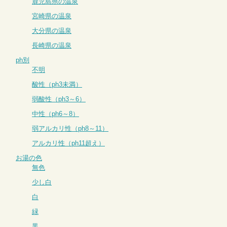
鹿児島県の温泉
宮崎県の温泉
大分県の温泉
長崎県の温泉
ph別
不明
酸性（ph3未満）
弱酸性（ph3～6）
中性（ph6～8）
弱アルカリ性（ph8～11）
アルカリ性（ph11超え）
お湯の色
無色
少し白
白
緑
黒