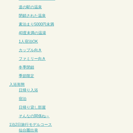
道の駅の温泉
閉鎖された温泉
素泊まり5000円未満
40度未満の温湯
1人宿泊OK
カップル向き
ファミリー向き
冬季閉鎖
季節限定
入浴形態
日帰り入浴
宿泊
日帰り貸し部屋
そんなの関係ね～
1泊2日旅行モデルコース
仙台圏出発