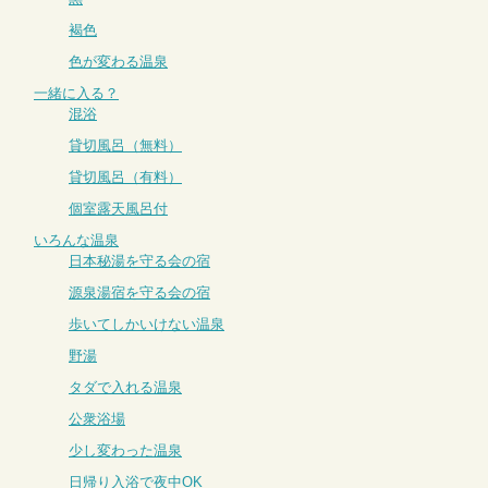
褐色
色が変わる温泉
一緒に入る？
混浴
貸切風呂（無料）
貸切風呂（有料）
個室露天風呂付
いろんな温泉
日本秘湯を守る会の宿
源泉湯宿を守る会の宿
歩いてしかいけない温泉
野湯
タダで入れる温泉
公衆浴場
少し変わった温泉
日帰り入浴で夜中OK