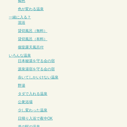
褐色
色が変わる温泉
一緒に入る？
混浴
貸切風呂（無料）
貸切風呂（有料）
個室露天風呂付
いろんな温泉
日本秘湯を守る会の宿
源泉湯宿を守る会の宿
歩いてしかいけない温泉
野湯
タダで入れる温泉
公衆浴場
少し変わった温泉
日帰り入浴で夜中OK
道の駅の温泉