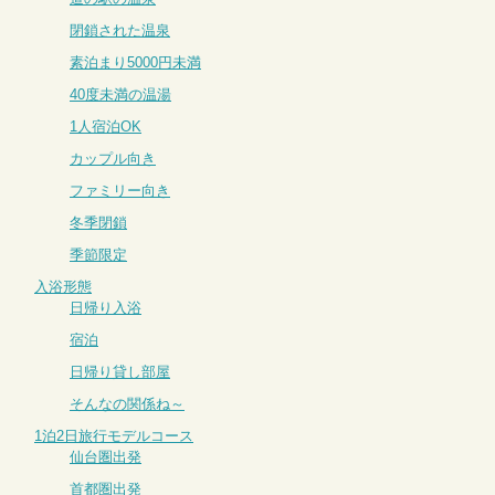
閉鎖された温泉
素泊まり5000円未満
40度未満の温湯
1人宿泊OK
カップル向き
ファミリー向き
冬季閉鎖
季節限定
入浴形態
日帰り入浴
宿泊
日帰り貸し部屋
そんなの関係ね～
1泊2日旅行モデルコース
仙台圏出発
首都圏出発