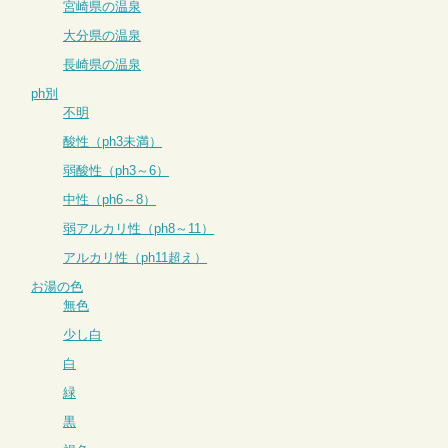
宮崎県の温泉
大分県の温泉
長崎県の温泉
ph別
不明
酸性（ph3未満）
弱酸性（ph3～6）
中性（ph6～8）
弱アルカリ性（ph8～11）
アルカリ性（ph11超え）
お湯の色
無色
少し白
白
緑
黒