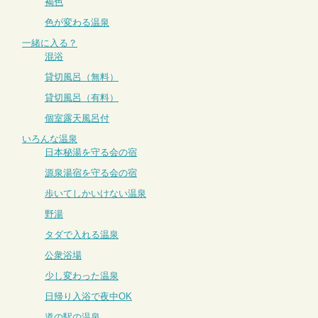
褐色
色が変わる温泉
一緒に入る？
混浴
貸切風呂（無料）
貸切風呂（有料）
個室露天風呂付
いろんな温泉
日本秘湯を守る会の宿
源泉湯宿を守る会の宿
歩いてしかいけない温泉
野湯
タダで入れる温泉
公衆浴場
少し変わった温泉
日帰り入浴で夜中OK
道の駅の温泉