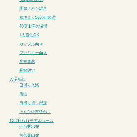
閉鎖された温泉
素泊まり5000円未満
40度未満の温湯
1人宿泊OK
カップル向き
ファミリー向き
冬季閉鎖
季節限定
入浴形態
日帰り入浴
宿泊
日帰り貸し部屋
そんなの関係ね～
1泊2日旅行モデルコース
仙台圏出発
首都圏出発