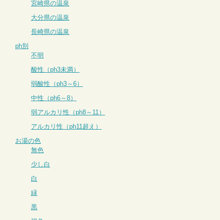
宮崎県の温泉
大分県の温泉
長崎県の温泉
ph別
不明
酸性（ph3未満）
弱酸性（ph3～6）
中性（ph6～8）
弱アルカリ性（ph8～11）
アルカリ性（ph11超え）
お湯の色
無色
少し白
白
緑
黒