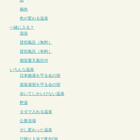
黒
褐色
色が変わる温泉
一緒に入る？
混浴
貸切風呂（無料）
貸切風呂（有料）
個室露天風呂付
いろんな温泉
日本秘湯を守る会の宿
源泉湯宿を守る会の宿
歩いてしかいけない温泉
野湯
タダで入れる温泉
公衆浴場
少し変わった温泉
日帰り入浴で夜中OK