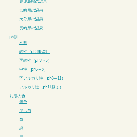
鹿児島県の温泉
宮崎県の温泉
大分県の温泉
長崎県の温泉
ph別
不明
酸性（ph3未満）
弱酸性（ph3～6）
中性（ph6～8）
弱アルカリ性（ph8～11）
アルカリ性（ph11超え）
お湯の色
無色
少し白
白
緑