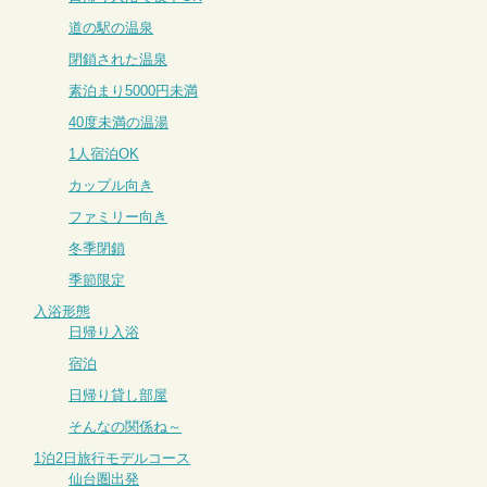
道の駅の温泉
閉鎖された温泉
素泊まり5000円未満
40度未満の温湯
1人宿泊OK
カップル向き
ファミリー向き
冬季閉鎖
季節限定
入浴形態
日帰り入浴
宿泊
日帰り貸し部屋
そんなの関係ね～
1泊2日旅行モデルコース
仙台圏出発