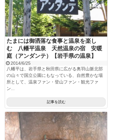
たまには御洒落な食事と温泉を楽し
む 八幡平温泉 天然温泉の宿 安暖
庭（アンダンテ）【岩手県の温泉】
2014/6/25
八幡平は、岩手県と秋田県に広がる奥羽山脈北部
の山々で国立公園にもなっている、自然豊かな場
所として、温泉ファン・登山ファン・観光ファ
ン...
記事を読む