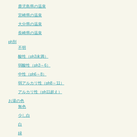
鹿児島県の温泉
宮崎県の温泉
大分県の温泉
長崎県の温泉
ph別
不明
酸性（ph3未満）
弱酸性（ph3～6）
中性（ph6～8）
弱アルカリ性（ph8～11）
アルカリ性（ph11超え）
お湯の色
無色
少し白
白
緑