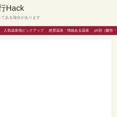
Hack
してある場合があります
人気温泉地ピックアップ
絶景温泉・情緒ある温泉
ph別（酸性