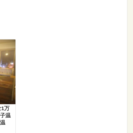
食1万
子温
温