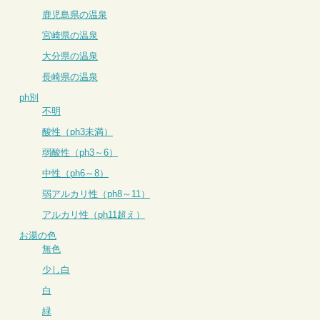
鹿児島県の温泉
宮崎県の温泉
大分県の温泉
長崎県の温泉
ph別
不明
酸性（ph3未満）
弱酸性（ph3～6）
中性（ph6～8）
弱アルカリ性（ph8～11）
アルカリ性（ph11超え）
お湯の色
無色
少し白
白
緑