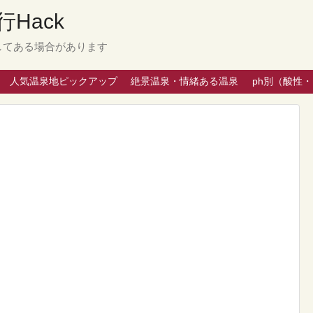
Hack
してある場合があります
人気温泉地ピックアップ
絶景温泉・情緒ある温泉
ph別（酸性