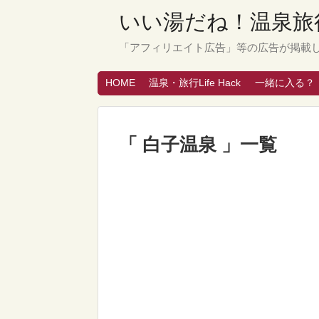
いい湯だね！温泉旅行
「アフィリエイト広告」等の広告が掲載
HOME
温泉・旅行Life Hack
一緒に入る？
「 白子温泉 」一覧