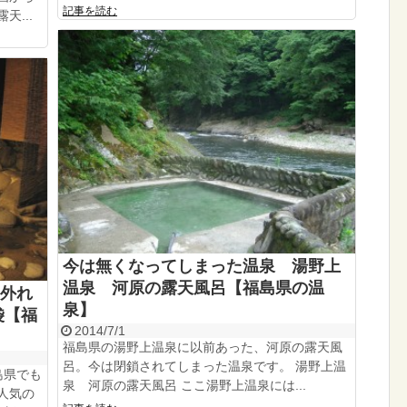
記事を読む
...
今は無くなってしまった温泉 湯野上
温泉 河原の露天風呂【福島県の温
外れ
泉】
袋【福
2014/7/1
福島県の湯野上温泉に以前あった、河原の露天風
呂。今は閉鎖されてしまった温泉です。 湯野上温
島県でも
泉 河原の露天風呂 ここ湯野上温泉には...
人気の