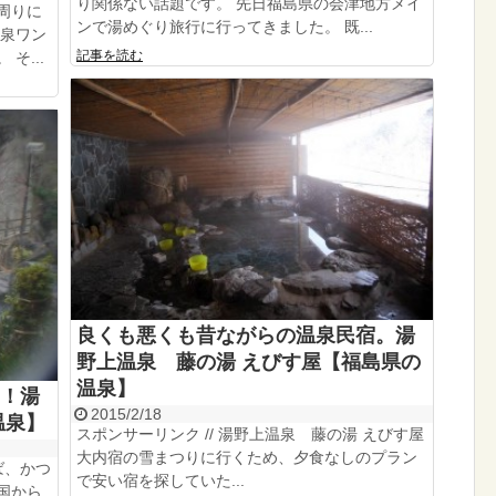
り関係ない話題です。 先日福島県の会津地方メイ
周りに
ンで湯めぐり旅行に行ってきました。 既...
温泉ワン
記事を読む
そ...
良くも悪くも昔ながらの温泉民宿。湯
野上温泉 藤の湯 えびす屋【福島県の
温泉】
！湯
2015/2/18
温泉】
スポンサーリンク // 湯野上温泉 藤の湯 えびす屋
大内宿の雪まつりに行くため、夕食なしのプラン
ば、かつ
で安い宿を探していた...
国から