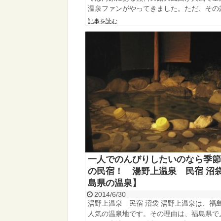
温泉ファンがやってきました。ただ、その露天
記事を読む
一人でのんびりしたいのなら季節
の民宿！ 湯野上温泉 民宿 沼
島県の温泉】
2014/6/30
湯野上温泉 民宿 沼袋 湯野上温泉は、福
人気の温泉地です。その理由は、福島県で