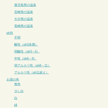
鹿児島県の温泉
宮崎県の温泉
大分県の温泉
長崎県の温泉
ph別
不明
酸性（ph3未満）
弱酸性（ph3～6）
中性（ph6～8）
弱アルカリ性（ph8～11）
アルカリ性（ph11超え）
お湯の色
無色
少し白
白
緑