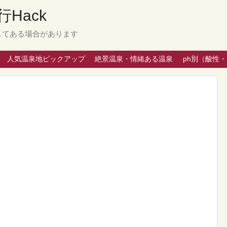
Hack
してある場合があります
人気温泉地ピックアップ
絶景温泉・情緒ある温泉
ph別（酸性