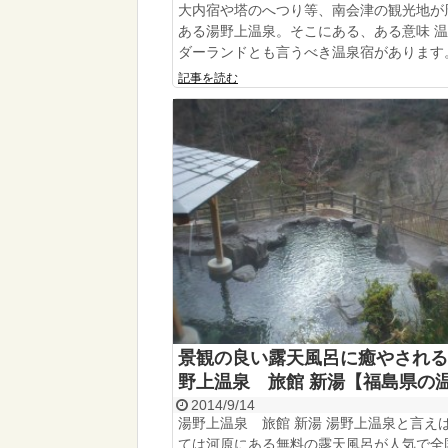
大内宿や塔のへつり等、南会津の観光地が
ある湯野上温泉。そこにある、ある意味 
ダーランドとも言うべき温泉宿があります。 
記事を読む
景観の良い露天風呂に癒やされる
野上温泉 旅館 新湯【福島県の
2014/9/14
湯野上温泉 旅館 新湯 湯野上温泉と言え
ては河原にある無料の露天風呂が人気で全