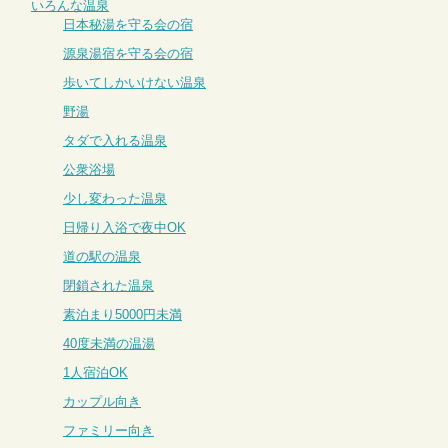
いろんな温泉
日本秘湯を守る会の宿
源泉湯宿を守る会の宿
歩いてしかいけない温泉
野湯
タダで入れる温泉
公衆浴場
少し変わった温泉
日帰り入浴で夜中OK
道の駅の温泉
閉鎖された温泉
素泊まり5000円未満
40度未満の温湯
1人宿泊OK
カップル向き
ファミリー向き