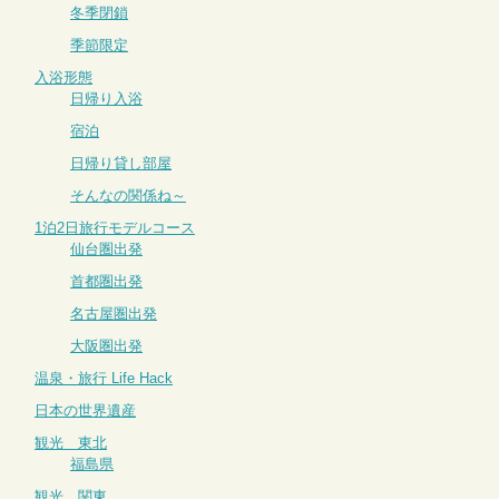
冬季閉鎖
季節限定
入浴形態
日帰り入浴
宿泊
日帰り貸し部屋
そんなの関係ね～
1泊2日旅行モデルコース
仙台圏出発
首都圏出発
名古屋圏出発
大阪圏出発
温泉・旅行 Life Hack
日本の世界遺産
観光 東北
福島県
観光 関東