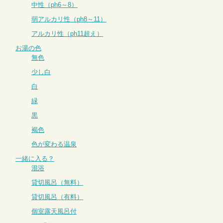
中性（ph6～8）
弱アルカリ性（ph8～11）
アルカリ性（ph11超え）
お湯の色
無色
少し白
白
緑
黒
褐色
色が変わる温泉
一緒に入る？
混浴
貸切風呂（無料）
貸切風呂（有料）
個室露天風呂付