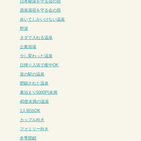
日本秘湯を守る会の宿
源泉湯宿を守る会の宿
歩いてしかいけない温泉
野湯
タダで入れる温泉
公衆浴場
少し変わった温泉
日帰り入浴で夜中OK
道の駅の温泉
閉鎖された温泉
素泊まり5000円未満
40度未満の温湯
1人宿泊OK
カップル向き
ファミリー向き
冬季閉鎖