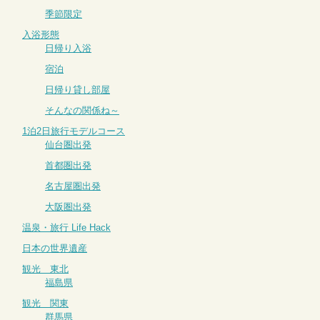
季節限定
入浴形態
日帰り入浴
宿泊
日帰り貸し部屋
そんなの関係ね～
1泊2日旅行モデルコース
仙台圏出発
首都圏出発
名古屋圏出発
大阪圏出発
温泉・旅行 Life Hack
日本の世界遺産
観光 東北
福島県
観光 関東
群馬県