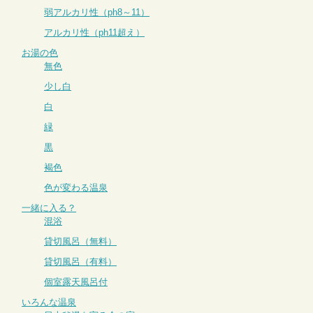
弱アルカリ性（ph8～11）
アルカリ性（ph11超え）
お湯の色
無色
少し白
白
緑
黒
褐色
色が変わる温泉
一緒に入る？
混浴
貸切風呂（無料）
貸切風呂（有料）
個室露天風呂付
いろんな温泉