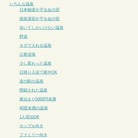
いろんな温泉
日本秘湯を守る会の宿
源泉湯宿を守る会の宿
歩いてしかいけない温泉
野湯
タダで入れる温泉
公衆浴場
少し変わった温泉
日帰り入浴で夜中OK
道の駅の温泉
閉鎖された温泉
素泊まり5000円未満
40度未満の温湯
1人宿泊OK
カップル向き
ファミリー向き