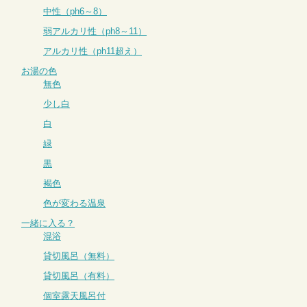
中性（ph6～8）
弱アルカリ性（ph8～11）
アルカリ性（ph11超え）
お湯の色
無色
少し白
白
緑
黒
褐色
色が変わる温泉
一緒に入る？
混浴
貸切風呂（無料）
貸切風呂（有料）
個室露天風呂付