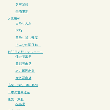
冬季閉鎖
季節限定
入浴形態
日帰り入浴
宿泊
日帰り貸し部屋
そんなの関係ね～
1泊2日旅行モデルコース
仙台圏出発
首都圏出発
名古屋圏出発
大阪圏出発
温泉・旅行 Life Hack
日本の世界遺産
観光 東北
福島県