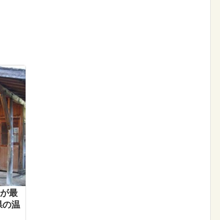
が最
県の温