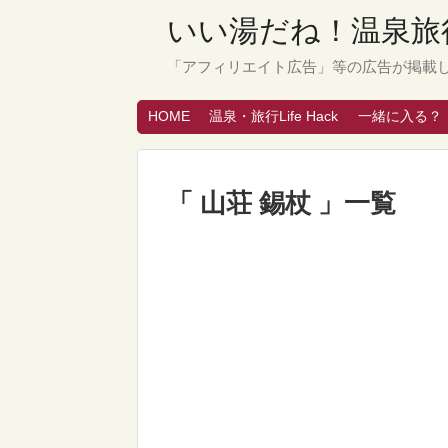
いい湯だね！温泉旅行
「アフィリエイト広告」等の広告が掲載
HOME
温泉・旅行Life Hack
一緒に入る？
「 山荘 錫杖 」一覧