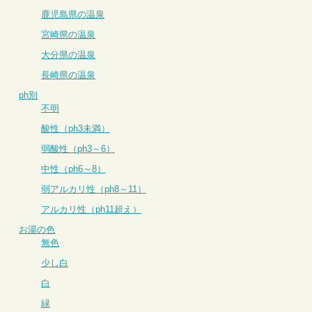
鹿児島県の温泉
宮崎県の温泉
大分県の温泉
長崎県の温泉
ph別
不明
酸性（ph3未満）
弱酸性（ph3～6）
中性（ph6～8）
弱アルカリ性（ph8～11）
アルカリ性（ph11超え）
お湯の色
無色
少し白
白
緑