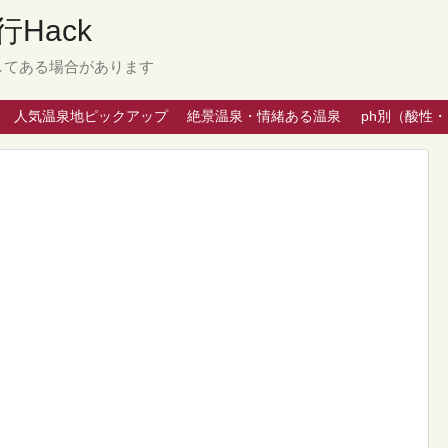
Hack
してある場合があります
人気温泉地ピックアップ
絶景温泉・情緒ある温泉
ph別（酸性