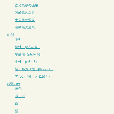
鹿児島県の温泉
宮崎県の温泉
大分県の温泉
長崎県の温泉
ph別
不明
酸性（ph3未満）
弱酸性（ph3～6）
中性（ph6～8）
弱アルカリ性（ph8～11）
アルカリ性（ph11超え）
お湯の色
無色
少し白
白
緑