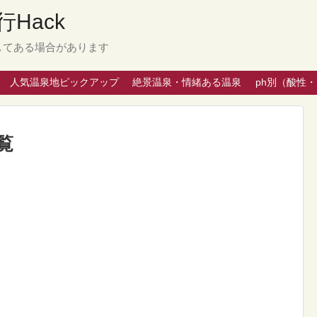
Hack
してある場合があります
人気温泉地ピックアップ
絶景温泉・情緒ある温泉
ph別（酸性
覧