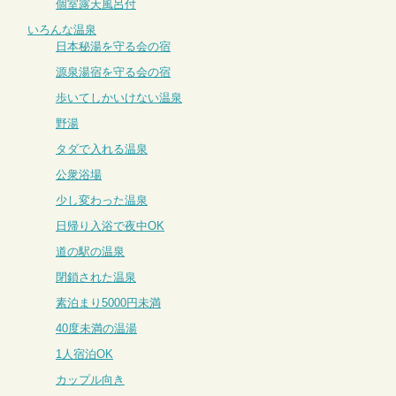
個室露天風呂付
いろんな温泉
日本秘湯を守る会の宿
源泉湯宿を守る会の宿
歩いてしかいけない温泉
野湯
タダで入れる温泉
公衆浴場
少し変わった温泉
日帰り入浴で夜中OK
道の駅の温泉
閉鎖された温泉
素泊まり5000円未満
40度未満の温湯
1人宿泊OK
カップル向き