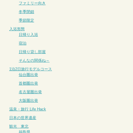
ファミリー向き
冬季閉鎖
季節限定
入浴形態
日帰り入浴
宿泊
日帰り貸し部屋
そんなの関係ね～
1泊2日旅行モデルコース
仙台圏出発
首都圏出発
名古屋圏出発
大阪圏出発
温泉・旅行 Life Hack
日本の世界遺産
観光 東北
福島県