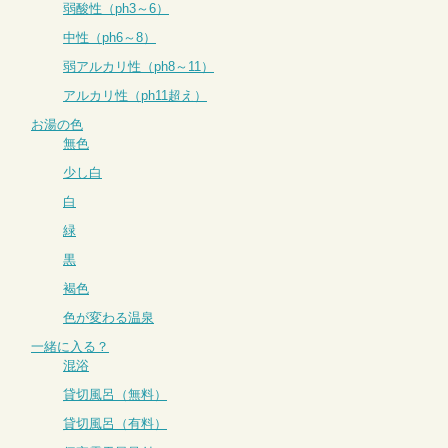
弱酸性（ph3～6）
中性（ph6～8）
弱アルカリ性（ph8～11）
アルカリ性（ph11超え）
お湯の色
無色
少し白
白
緑
黒
褐色
色が変わる温泉
一緒に入る？
混浴
貸切風呂（無料）
貸切風呂（有料）